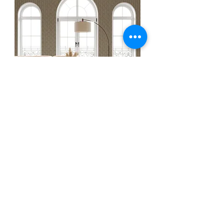
O23202-
5