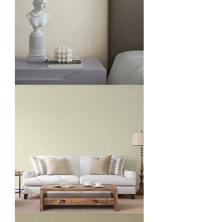
O1113-
1
O1113-
2