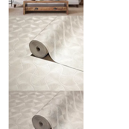
O1113-
5
O23201-
1